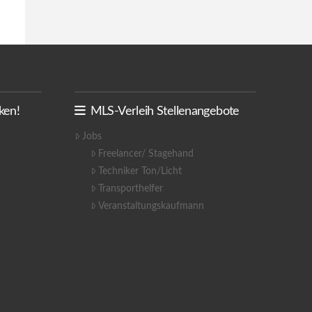
ken!
MLS-Verleih Stellenangebote
Jobs
Freelancer/ Stagehand
Techniker Ton/Licht
Transporthelfer
Veranstaltungskaufmann