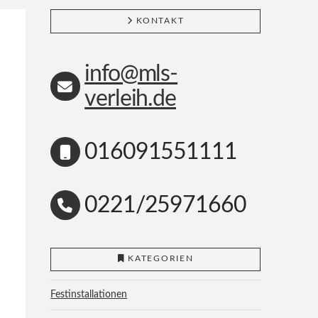
KONTAKT
info@mls-
verleih.de
016091551111
0221/25971660
KATEGORIEN
Festinstallationen