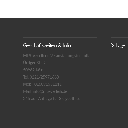
Geschäftszeiten & Info
Lager
MLS-Verleih.de Veranstaltungstechnik
Ürziger Str. 2
50969 Köln
Tel. 0221/25971660
Mobil 016091551111
Mail: info@mls-verleih.de
24h auf Anfrage für Sie geöffnet