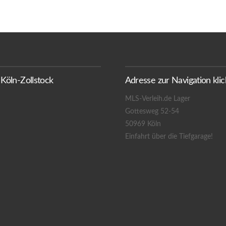
 Köln-Zollstock
Adresse zur Navigation klic
MLS-Verleih.de Lager
Gottesweg 52-54
50969 Köln
Einfahrt über die Tiefgarage!