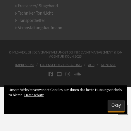
Freelancer/ Stagehand
Techniker Ton/Licht
Transporthelfer
Veranstaltungskaufmann
©
MLS-VERLEIH.DE VERANSTALTUNGSTECHNIK EVENTMANAGEMENT & DJ-
AGENTUR KÖLN 2025
IMPRESSUM
DATENSCHUTZERKLÄRUNG
AGB
KONTAKT
FACEBOOK
YOUTUBE
INSTAGRAM
SOUNDCLOUD
Unsere Website verwendet Cookies, um Ihnen das beste Nutzungserlebnis
zu bieten.
Datenschutz