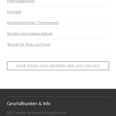
Festinstallationen
Hochzeit
Konferenztechnik/ Firmenevents
Konzert und Livebeschallung
Technik für Party und Feste
ÜBER EINEN LIKE WÜRDEN WIR UNS FREUEN
Geschäftszeiten & Info
MLS-Verleih.de Veranstaltungstechnik