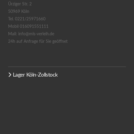
Ürziger Str. 2
50969 Köln
Tel. 0221/25971660
Mobil 016091551111
Mail: info@mls-verleih.de
24h auf Anfrage für Sie geöffnet
Lager Köln-Zollstock