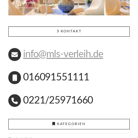
VIEW POST
KONTAKT
info@mls-verleih.de
016091551111
0221/25971660
KATEGORIEN