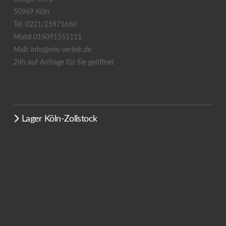
50969 Köln
Tel. 0221/25971660
Mobil 016091551111
Mail: info@mls-verleih.de
24h auf Anfrage für Sie geöffnet
Lager Köln-Zollstock