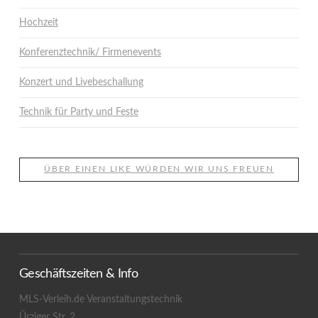
Hochzeit
Konferenztechnik/ Firmenevents
Konzert und Livebeschallung
Technik für Party und Feste
ÜBER EINEN LIKE WÜRDEN WIR UNS FREUEN
Geschäftszeiten & Info
MLS-Verleih.de Veranstaltungstechnik
Ürziger Str. 2