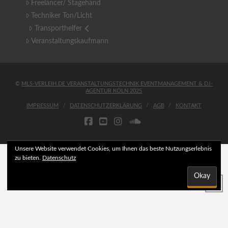
Freelancer/ Stagehand
Techniker Ton/Licht
Transporthelfer
Veranstaltungskaufmann
©
MLS-VERLEIH.DE VERANSTALTUNGSTECHNIK EVENTMANAGEMENT & DJ-
AGENTUR KÖLN 2025
IMPRESSUM
DATENSCHUTZERKLÄRUNG
AGB
KONTAKT
FACEBOOK
YOUTUBE
INSTAGRAM
SOUNDCLOUD
Unsere Website verwendet Cookies, um Ihnen das beste Nutzungserlebnis
zu bieten.
Datenschutz