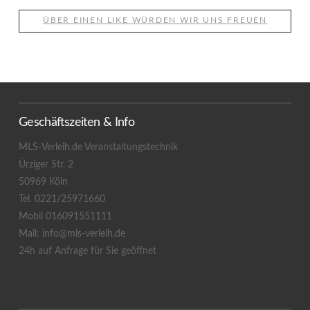
ÜBER EINEN LIKE WÜRDEN WIR UNS FREUEN
Geschäftszeiten & Info
MLS-Verleih.de Veranstaltungstechnik
Ürziger Str. 2
50969 Köln
Tel. 0221/25971660
Mobil 016091551111
Mail: info@mls-verleih.de
24h auf Anfrage für Sie geöffnet