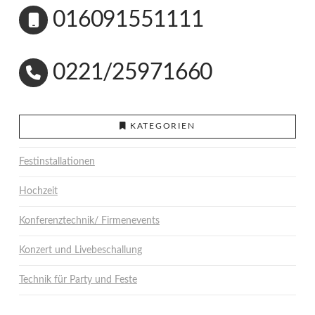
016091551111
0221/25971660
KATEGORIEN
Festinstallationen
Hochzeit
Konferenztechnik/ Firmenevents
Konzert und Livebeschallung
Technik für Party und Feste