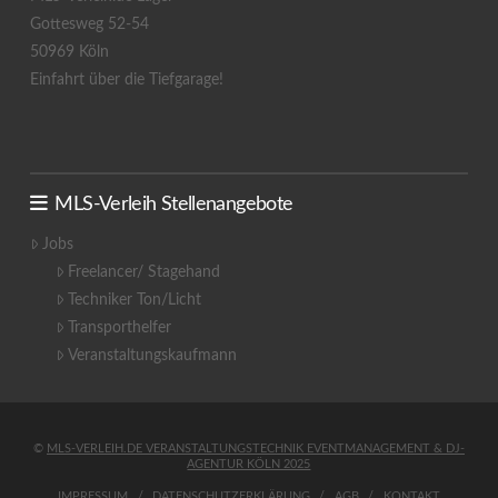
Gottesweg 52-54
50969 Köln
Einfahrt über die Tiefgarage!
MLS-Verleih Stellenangebote
Jobs
Freelancer/ Stagehand
Techniker Ton/Licht
Transporthelfer
Veranstaltungskaufmann
©
MLS-VERLEIH.DE VERANSTALTUNGSTECHNIK EVENTMANAGEMENT & DJ-
AGENTUR KÖLN 2025
IMPRESSUM
DATENSCHUTZERKLÄRUNG
AGB
KONTAKT