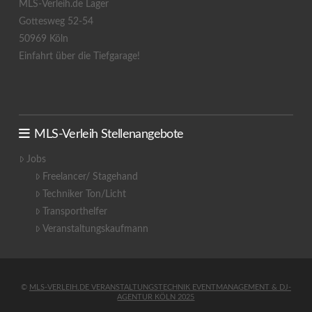
MLS-Verleih.de Lager
Gottesweg 52-54
50969 Köln
Einfahrt über die Tiefgarage!
MLS-Verleih Stellenangebote
Jobs
Freelancer/ Stagehand
Techniker Ton/Licht
Transporthelfer
Veranstaltungskaufmann
©
MLS-VERLEIH.DE VERANSTALTUNGSTECHNIK EVENTMANAGEMENT & DJ-
AGENTUR KÖLN 2025