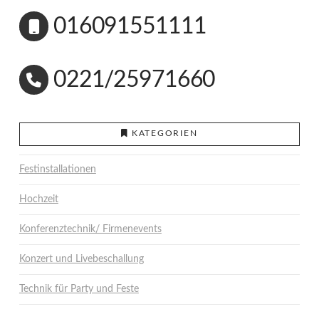
016091551111
0221/25971660
KATEGORIEN
Festinstallationen
Hochzeit
Konferenztechnik/ Firmenevents
Konzert und Livebeschallung
Technik für Party und Feste