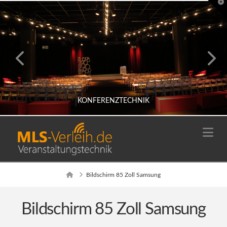
T
t
W
KONFERENZTECHNIK
Na
KONFERENZTECHNIK/ FIRMENEVENTS
Home
Bildschirm 85 Zoll Samsung
Bildschirm 85 Zoll Samsung