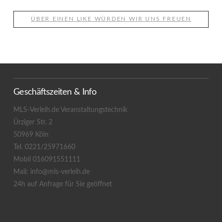
ÜBER EINEN LIKE WÜRDEN WIR UNS FREUEN
Geschäftszeiten & Info
MLS-Verleih.de Veranstaltungstechnik
Ürziger Str. 2
50969 Köln
Tel. 0221/25971660
Mobil 016091551111
Mail: info@mls-verleih.de
24h auf Anfrage für Sie geöffnet