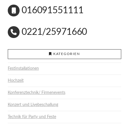
016091551111
0221/25971660
KATEGORIEN
Festinstallationen
Hochzeit
Konferenztechnik/ Firmenevents
Konzert und Livebeschallung
Technik für Party und Feste