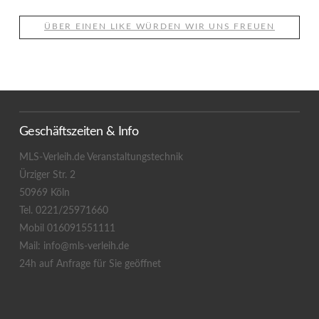
ÜBER EINEN LIKE WÜRDEN WIR UNS FREUEN
Geschäftszeiten & Info
MLS-Verleih.de Veranstaltungstechnik
Ürziger Str. 2
50969 Köln
Tel. 0221/25971660
Mobil 016091551111
Mail: info@mls-verleih.de
24h auf Anfrage für Sie geöffnet