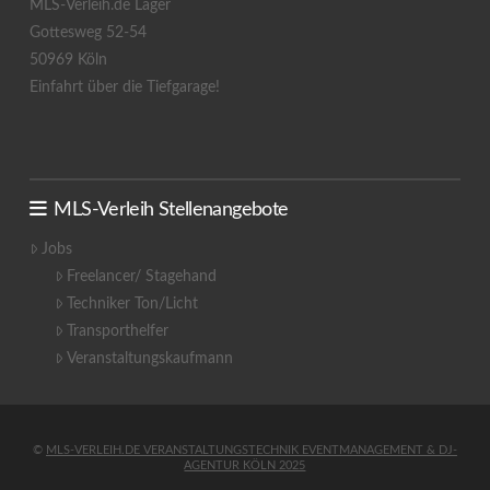
MLS-Verleih.de Lager
Gottesweg 52-54
50969 Köln
Einfahrt über die Tiefgarage!
MLS-Verleih Stellenangebote
Jobs
Freelancer/ Stagehand
Techniker Ton/Licht
Transporthelfer
Veranstaltungskaufmann
©
MLS-VERLEIH.DE VERANSTALTUNGSTECHNIK EVENTMANAGEMENT & DJ-
AGENTUR KÖLN 2025