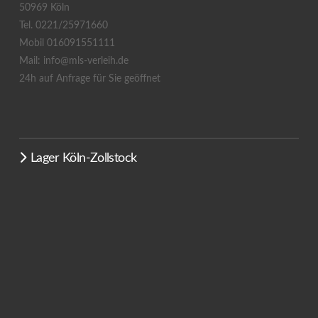
50969 Köln
Tel. 0221/25971660
Mobil 016091551111
Mail: info@mls-verleih.de
24h auf Anfrage für Sie geöffnet
Lager Köln-Zollstock