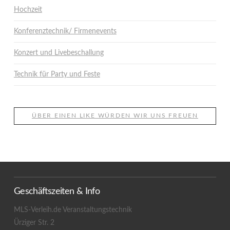
Hochzeit
Konferenztechnik/ Firmenevents
Konzert und Livebeschallung
Technik für Party und Feste
ÜBER EINEN LIKE WÜRDEN WIR UNS FREUEN
Geschäftszeiten & Info
MLS-Verleih.de Veranstaltungstechnik
Ürziger Str. 2