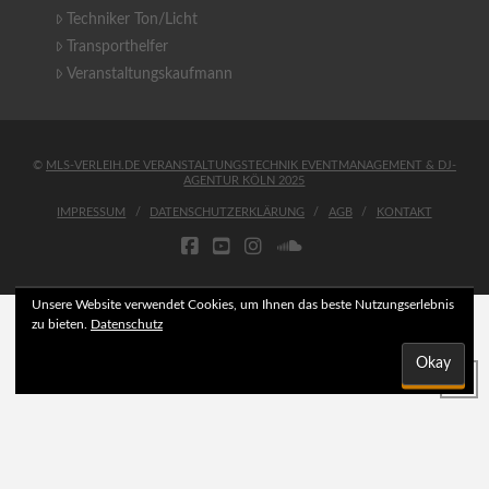
Techniker Ton/Licht
Transporthelfer
Veranstaltungskaufmann
©
MLS-VERLEIH.DE VERANSTALTUNGSTECHNIK EVENTMANAGEMENT & DJ-
AGENTUR KÖLN 2025
IMPRESSUM
DATENSCHUTZERKLÄRUNG
AGB
KONTAKT
FACEBOOK
YOUTUBE
INSTAGRAM
SOUNDCLOUD
Unsere Website verwendet Cookies, um Ihnen das beste Nutzungserlebnis
zu bieten.
Datenschutz