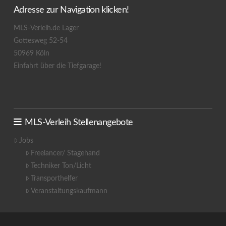
Adresse zur Navigation klicken!
MLS-Verleih.de Lager
Gottesweg 52-54
50969 Köln
Einfahrt über die Tiefgarage!
MLS-Verleih Stellenangebote
Jobs
Freelancer/ Stagehand
Techniker Ton/Licht
Transporthelfer
Veranstaltungskaufmann