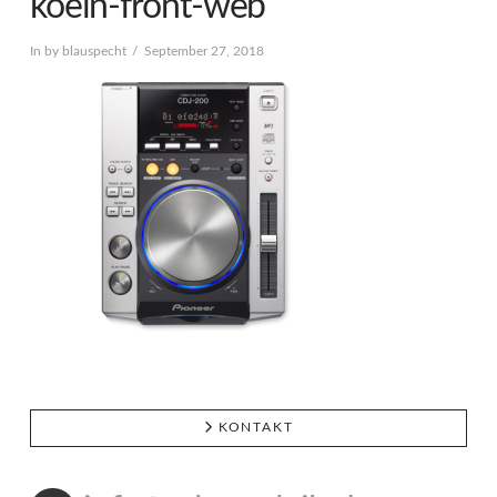
koeln-front-web
In by blauspecht
September 27, 2018
KONTAKT