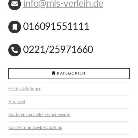
info@mls-verleih.de
016091551111
0221/25971660
KATEGORIEN
Festinstallationen
Hochzeit
Konferenztechnik/ Firmenevents
Konzert und Livebeschallung