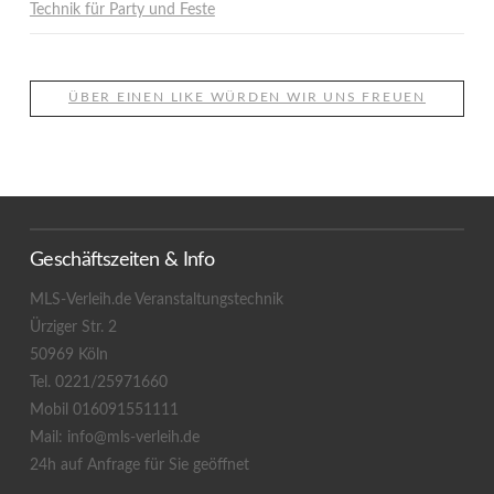
Technik für Party und Feste
ÜBER EINEN LIKE WÜRDEN WIR UNS FREUEN
Geschäftszeiten & Info
MLS-Verleih.de Veranstaltungstechnik
Ürziger Str. 2
50969 Köln
Tel. 0221/25971660
Mobil 016091551111
Mail: info@mls-verleih.de
24h auf Anfrage für Sie geöffnet