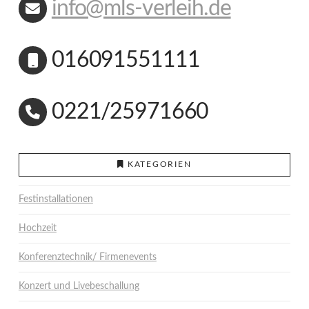
info@mls-verleih.de
016091551111
0221/25971660
KATEGORIEN
Festinstallationen
Hochzeit
Konferenztechnik/ Firmenevents
Konzert und Livebeschallung