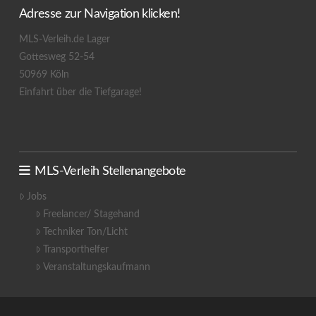
Adresse zur Navigation klicken!
MLS-Verleih.de Lager
Gottesweg 52-54
50969 Köln
Einfahrt über die Tiefgarage!
MLS-Verleih Stellenangebote
Jobs
Freelancer/ Stagehand
Techniker Ton/Licht
Transporthelfer
Veranstaltungskaufmann